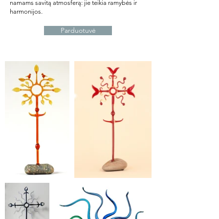
namams savitą atmosferą: jie teikia ramybės ir
harmonijos.
Parduotuvė