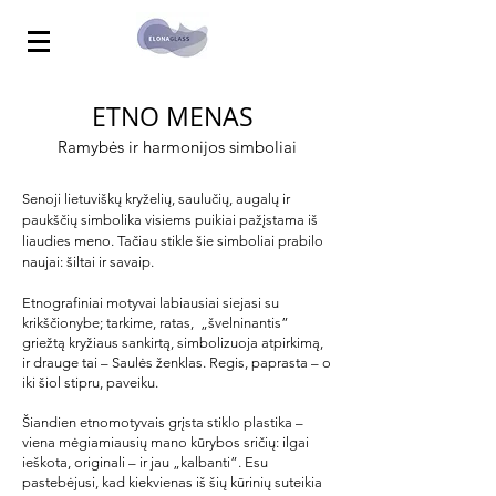
ETNO MENAS
Ramybės ir harmonijos simboliai
Senoji lietuviškų kryželių, saulučių, augalų ir
paukščių simbolika visiems puikiai pažįstama iš
liaudies meno. Tačiau stikle šie simboliai prabilo
naujai: šiltai ir savaip.
Etnografiniai motyvai labiausiai siejasi su
krikščionybe; tarkime, ratas, „švelninantis”
griežtą kryžiaus sankirtą, simbolizuoja atpirkimą,
ir drauge tai – Saulės ženklas. Regis, paprasta – o
iki šiol stipru, paveiku.
Šiandien etnomotyvais grįsta stiklo plastika –
viena mėgiamiausių mano kūrybos sričių: ilgai
ieškota, originali – ir jau „kalbanti”. Esu
pastebėjusi, kad kiekvienas iš šių kūrinių suteikia